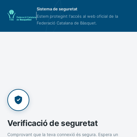
Sistema de seguretat
Estem protegint l'accés al web oficial de la
Federació Catalana de Bàsquet.
Verificació de seguretat
Comprovant que la teva connexió és segura. Espera un