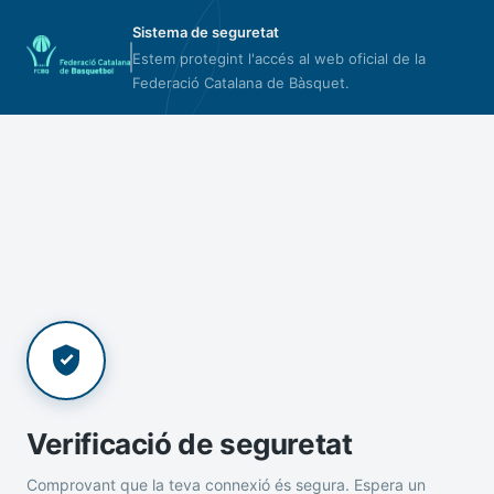
Sistema de seguretat
Estem protegint l'accés al web oficial de la
Federació Catalana de Bàsquet.
Verificació de seguretat
Comprovant que la teva connexió és segura. Espera un