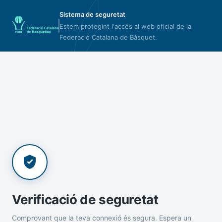
Sistema de seguretat
Estem protegint l'accés al web oficial de la
Federació Catalana de Bàsquet.
Verificació de seguretat
Comprovant que la teva connexió és segura. Espera un