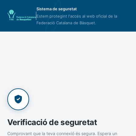
Sistema de seguretat
Estem protegint l'accés al web oficial de la
Federació Catalana de Bàsquet.
Verificació de seguretat
Comprovant que la teva connexió és segura. Espera un