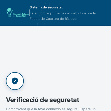
Sistema de seguretat
Estem protegint l'accés al web oficial de la
Federació Catalana de Bàsquet.
Verificació de seguretat
Comprovant que la teva connexió és segura. Espera un