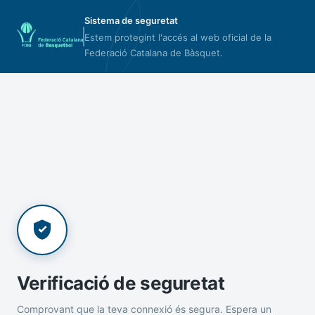
Sistema de seguretat
Estem protegint l'accés al web oficial de la
Federació Catalana de Bàsquet.
Verificació de seguretat
Comprovant que la teva connexió és segura. Espera un