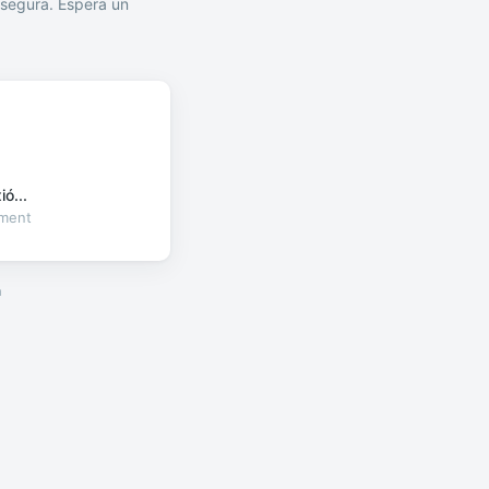
segura. Espera un
ó...
oment
a