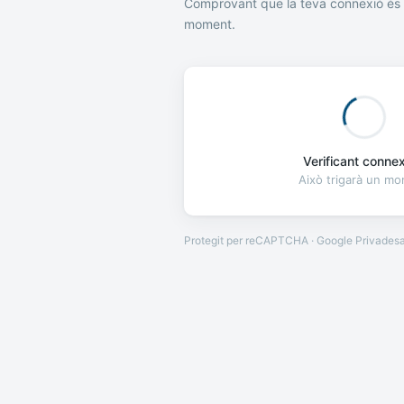
Comprovant que la teva connexió és 
moment.
Verificant connexi
Això trigarà un m
Protegit per reCAPTCHA · Google
Privades