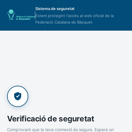
Sistema de seguretat
Estem protegint l'accés al web oficial de la
Federació Catalana de Bàsquet.
Verificació de seguretat
Comprovant que la teva connexió és segura. Espera un