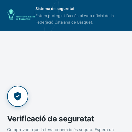
Sistema de seguretat
Estem protegint l'accés al web oficial de la
Federació Catalana de Bàsquet.
Verificació de seguretat
Comprovant que la teva connexió és segura. Espera un