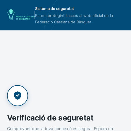
Sistema de seguretat
Estem protegint l'accés al web oficial de la
Federació Catalana de Bàsquet.
Verificació de seguretat
Comprovant que la teva connexió és segura. Espera un