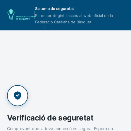
Sistema de seguretat
Estem protegint l'accés al web oficial de la
Federació Catalana de Bàsquet.
Verificació de seguretat
Comprovant que la teva connexió és segura. Espera un