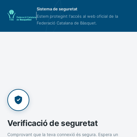
Sistema de seguretat
Estem protegint l'accés al web oficial de la
Federació Catalana de Bàsquet.
Verificació de seguretat
Comprovant que la teva connexió és segura. Espera un