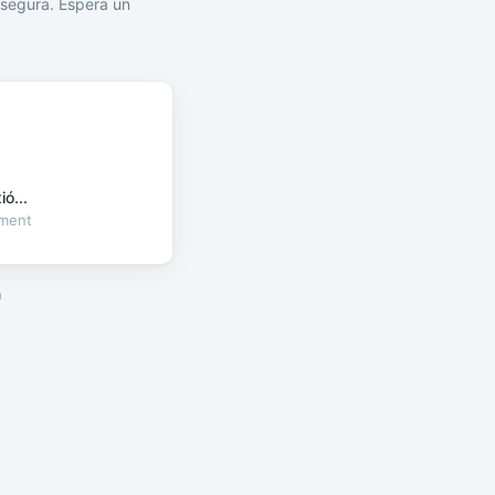
segura. Espera un
ó...
oment
a