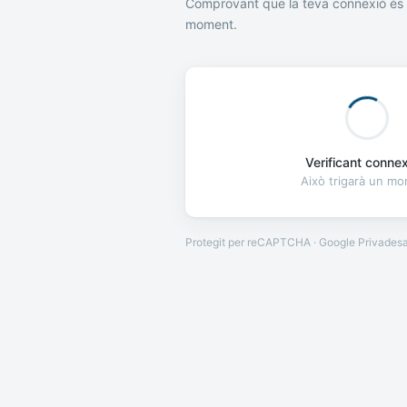
Comprovant que la teva connexió és 
moment.
Verificant connexi
Això trigarà un m
Protegit per reCAPTCHA · Google
Privades