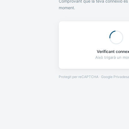
Comprovant que la teva connexió és 
moment.
Verificant connexi
Això trigarà un m
Protegit per reCAPTCHA · Google
Privades