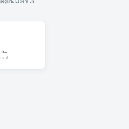
segura. Espera un
ó...
oment
a