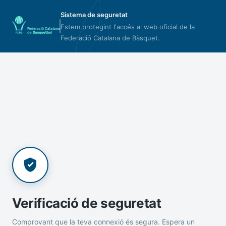
Sistema de seguretat
Estem protegint l'accés al web oficial de la
Federació Catalana de Bàsquet.
Verificació de seguretat
Comprovant que la teva connexió és segura. Espera un