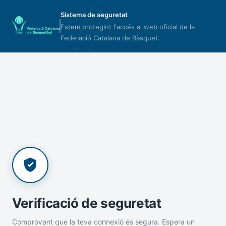
Sistema de seguretat
Estem protegint l'accés al web oficial de la
Federació Catalana de Bàsquet.
Verificació de seguretat
Comprovant que la teva connexió és segura. Espera un