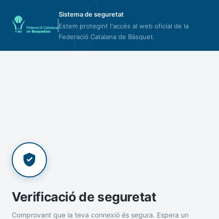
Sistema de seguretat
Estem protegint l'accés al web oficial de la
Federació Catalana de Bàsquet.
Verificació de seguretat
Comprovant que la teva connexió és segura. Espera un