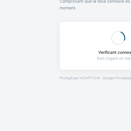
Comprovant que la teva connexió és 
moment.
Verificant connexi
Això trigarà un m
Protegit per reCAPTCHA · Google
Privades