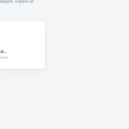
segura. Espera un
ó...
oment
a