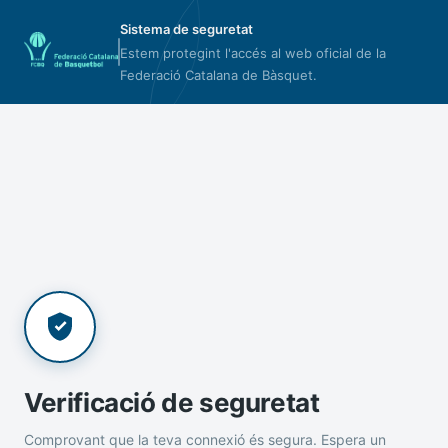
Sistema de seguretat
Estem protegint l'accés al web oficial de la
Federació Catalana de Bàsquet.
Verificació de seguretat
Comprovant que la teva connexió és segura. Espera un