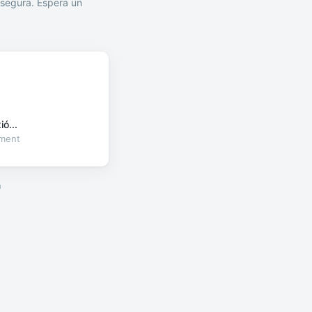
segura. Espera un
ó...
oment
a