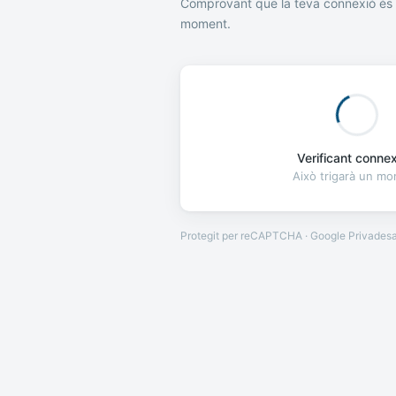
Comprovant que la teva connexió és 
moment.
Verificant connexi
Això trigarà un m
Protegit per reCAPTCHA · Google
Privades