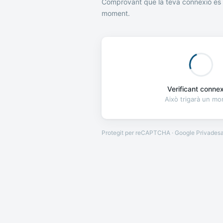
Comprovant que la teva connexió és 
moment.
Verificant connexi
Això trigarà un m
Protegit per reCAPTCHA · Google
Privades