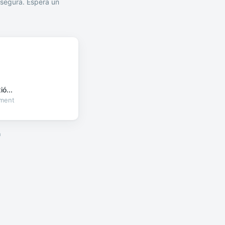
segura. Espera un
ó...
oment
a