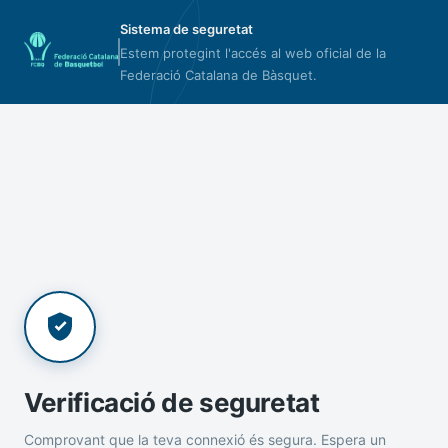
Sistema de seguretat
Estem protegint l'accés al web oficial de la
Federació Catalana de Bàsquet.
Verificació de seguretat
Comprovant que la teva connexió és segura. Espera un