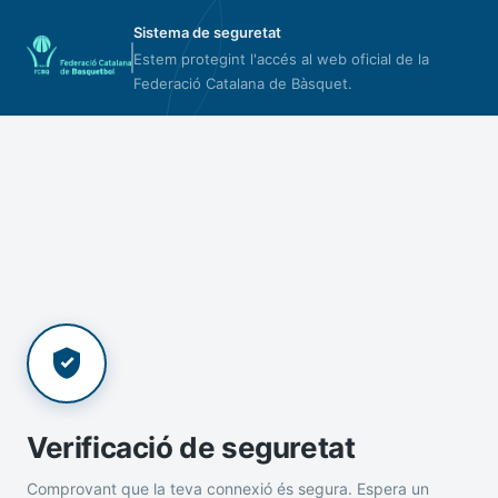
Sistema de seguretat
Estem protegint l'accés al web oficial de la
Federació Catalana de Bàsquet.
Verificació de seguretat
Comprovant que la teva connexió és segura. Espera un