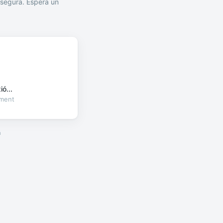
segura. Espera un
ó...
oment
a