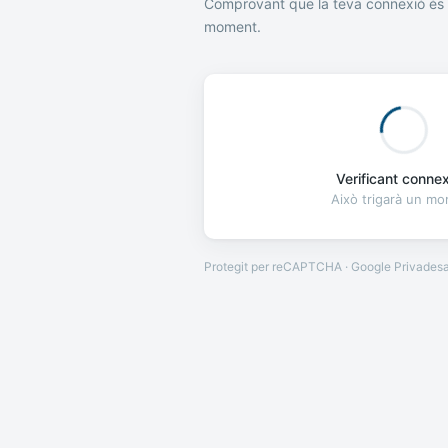
Comprovant que la teva connexió és 
moment.
Verificant connexi
Això trigarà un m
Protegit per reCAPTCHA · Google
Privades