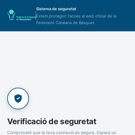
Sistema de seguretat
Estem protegint l'accés al web oficial de la
Federació Catalana de Bàsquet.
Verificació de seguretat
Comprovant que la teva connexió és segura. Espera un