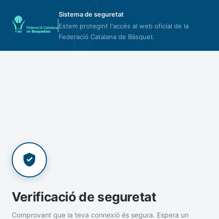
Sistema de seguretat
Estem protegint l'accés al web oficial de la
Federació Catalana de Bàsquet.
Verificació de seguretat
Comprovant que la teva connexió és segura. Espera un