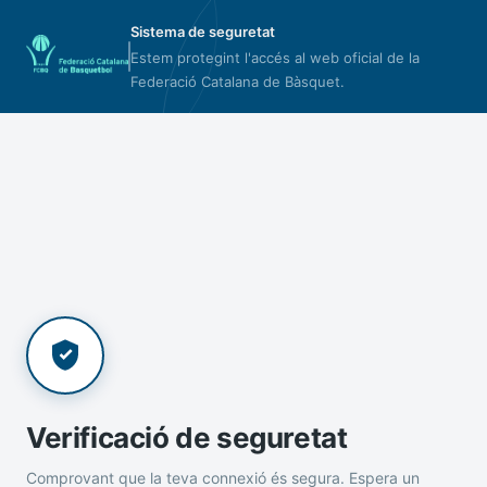
Sistema de seguretat
Estem protegint l'accés al web oficial de la
Federació Catalana de Bàsquet.
Verificació de seguretat
Comprovant que la teva connexió és segura. Espera un