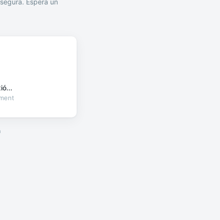
segura. Espera un
ó...
oment
a