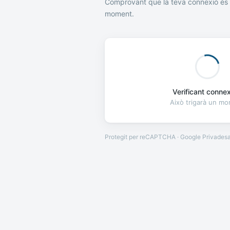
Comprovant que la teva connexió és 
moment.
Verificant connexi
Això trigarà un m
Protegit per reCAPTCHA · Google
Privades