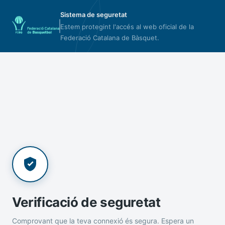
Sistema de seguretat
Estem protegint l'accés al web oficial de la
Federació Catalana de Bàsquet.
Verificació de seguretat
Comprovant que la teva connexió és segura. Espera un