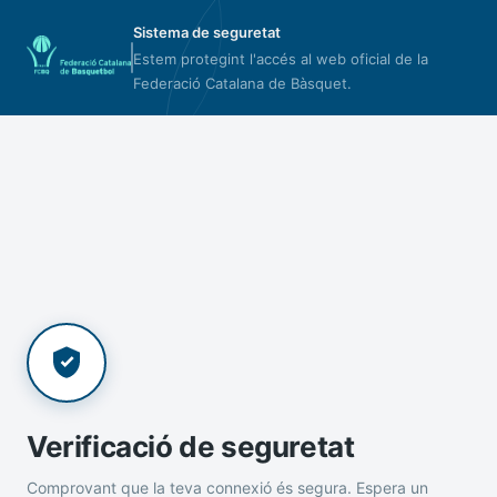
Sistema de seguretat
Estem protegint l'accés al web oficial de la
Federació Catalana de Bàsquet.
Verificació de seguretat
Comprovant que la teva connexió és segura. Espera un