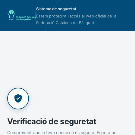
Sistema de seguretat
Estem protegint l'accés al web oficial de la
Federació Catalana de Bàsquet.
Verificació de seguretat
Comprovant que la teva connexió és segura. Espera un