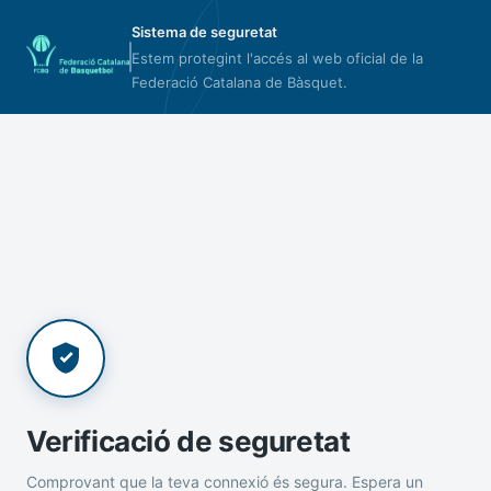
Sistema de seguretat
Estem protegint l'accés al web oficial de la
Federació Catalana de Bàsquet.
Verificació de seguretat
Comprovant que la teva connexió és segura. Espera un