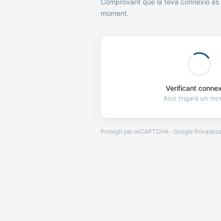
Comprovant que la teva connexió és 
moment.
Verificant connexi
Això trigarà un m
Protegit per reCAPTCHA · Google
Privades