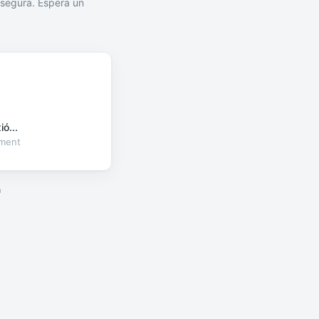
segura. Espera un
ó...
oment
a