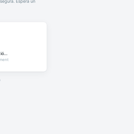
segura. Espera un
ó...
oment
a