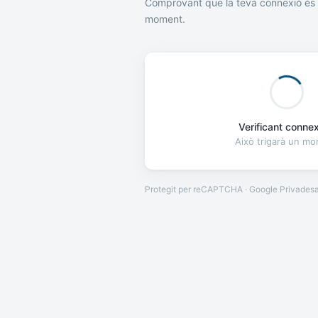
Comprovant que la teva connexió és 
moment.
Verificant connexi
Això trigarà un m
Protegit per reCAPTCHA · Google
Privades