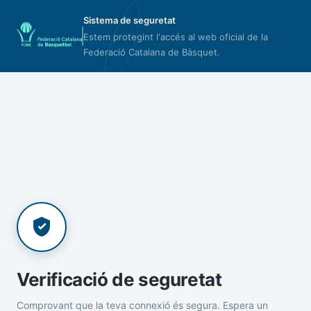
Sistema de seguretat
Estem protegint l'accés al web oficial de la
Federació Catalana de Bàsquet.
Verificació de seguretat
Comprovant que la teva connexió és segura. Espera un