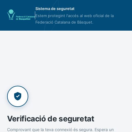
Sistema de seguretat
Estem protegint l'accés al web oficial de la
Federació Catalana de Bàsquet.
Verificació de seguretat
Comprovant que la teva connexió és segura. Espera un