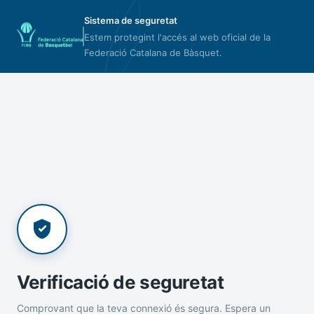
Sistema de seguretat
Estem protegint l'accés al web oficial de la
Federació Catalana de Bàsquet.
Verificació de seguretat
Comprovant que la teva connexió és segura. Espera un