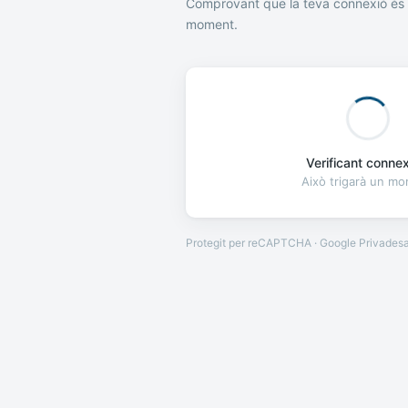
Comprovant que la teva connexió és 
moment.
Verificant connexi
Això trigarà un m
Protegit per reCAPTCHA · Google
Privades