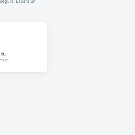
segura. Espera un
ó...
oment
a