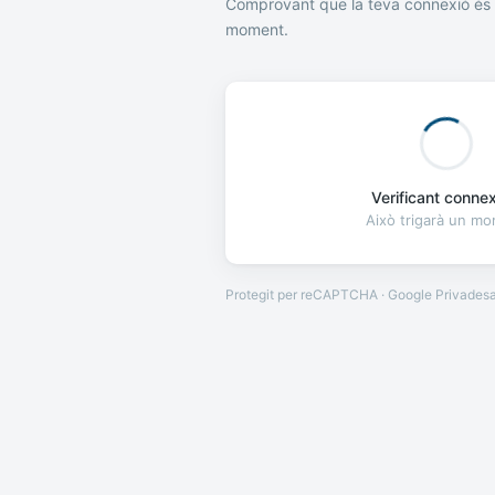
Comprovant que la teva connexió és 
moment.
Verificant connexi
Això trigarà un m
Protegit per reCAPTCHA · Google
Privades