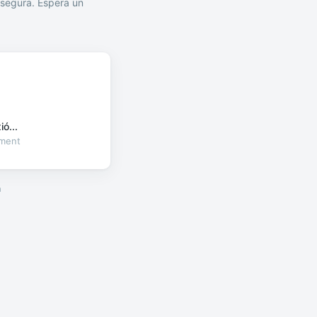
segura. Espera un
ó...
oment
a