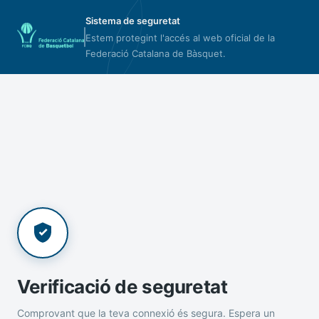
Sistema de seguretat
Estem protegint l'accés al web oficial de la
Federació Catalana de Bàsquet.
Verificació de seguretat
Comprovant que la teva connexió és segura. Espera un