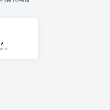
segura. Espera un
ó...
oment
a