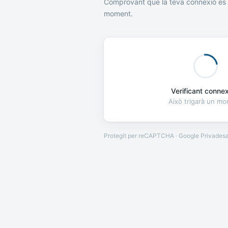
Comprovant que la teva connexió és 
moment.
Verificant connexi
Això trigarà un m
Protegit per reCAPTCHA · Google
Privades