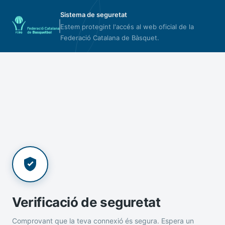
Sistema de seguretat
Estem protegint l'accés al web oficial de la
Federació Catalana de Bàsquet.
Verificació de seguretat
Comprovant que la teva connexió és segura. Espera un