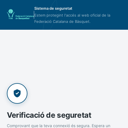
Sistema de seguretat
Estem protegint l'accés al web oficial de la
Federació Catalana de Bàsquet.
Verificació de seguretat
Comprovant que la teva connexió és segura. Espera un