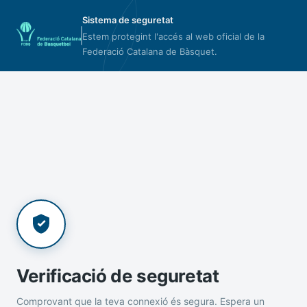
Sistema de seguretat
Estem protegint l'accés al web oficial de la
Federació Catalana de Bàsquet.
Verificació de seguretat
Comprovant que la teva connexió és segura. Espera un