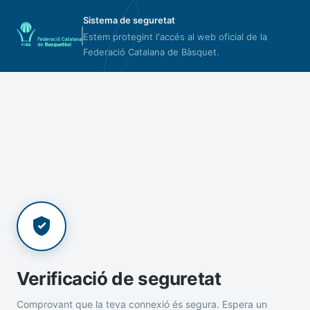
Sistema de seguretat
Estem protegint l'accés al web oficial de la
Federació Catalana de Bàsquet.
Verificació de seguretat
Comprovant que la teva connexió és segura. Espera un