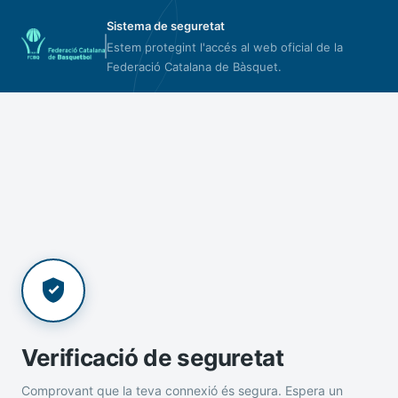
Sistema de seguretat
Estem protegint l'accés al web oficial de la
Federació Catalana de Bàsquet.
Verificació de seguretat
Comprovant que la teva connexió és segura. Espera un