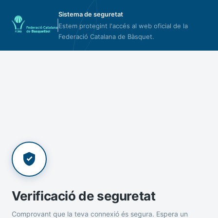
Sistema de seguretat
Estem protegint l'accés al web oficial de la
Federació Catalana de Bàsquet.
Verificació de seguretat
Comprovant que la teva connexió és segura. Espera un