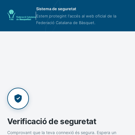
Sistema de seguretat
Estem protegint l'accés al web oficial de la
Federació Catalana de Bàsquet.
Verificació de seguretat
Comprovant que la teva connexió és segura. Espera un