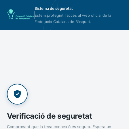
Sistema de seguretat
Estem protegint l'accés al web oficial de la
Federació Catalana de Bàsquet.
Verificació de seguretat
Comprovant que la teva connexió és segura. Espera un