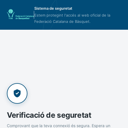
Sistema de seguretat
Estem protegint l'accés al web oficial de la
Federació Catalana de Bàsquet.
Verificació de seguretat
Comprovant que la teva connexió és segura. Espera un